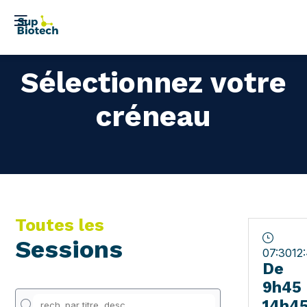
Sélectionnez votre
créneau
Toutes les
Sessions
07:30
12
De
9h45 
14h4