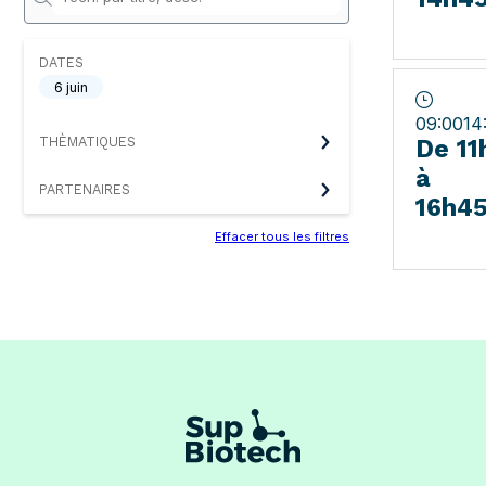
DATES
6 juin
09:00
14
THÈMATIQUES
De 11
à
PARTENAIRES
16h4
Effacer tous les filtres